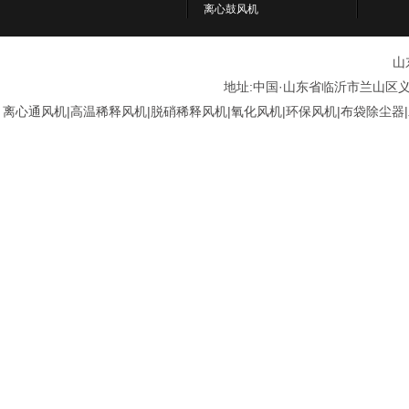
离心鼓风机
山
地址:中国·山东省临沂市兰山区义堂周井
离心通风机|高温稀释风机|脱硝稀释风机|氧化风机|环保风机|布袋除尘器