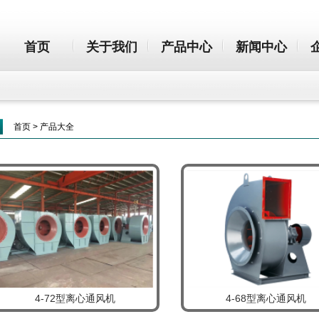
首页
关于我们
产品中心
新闻中心
首页
>
产品大全
4-72型离心通风机
4-68型离心通风机