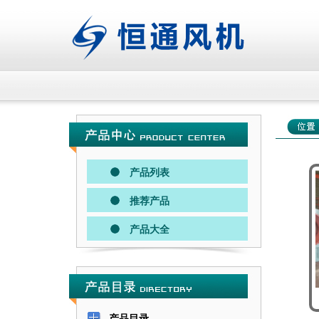
产品列表
推荐产品
产品大全
产品目录