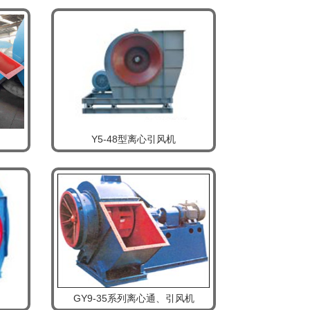
Y5-48型离心引风机
GY9-35系列离心通、引风机