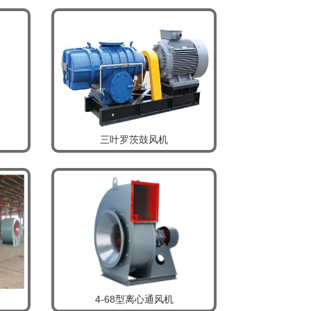
三叶罗茨鼓风机
4-68型离心通风机