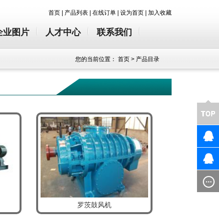
首页
|
产品列表
|
在线订单
|
设为首页
|
加入收藏
企业图片
人才中心
联系我们
您的当前位置：
首页
>
产品目录
罗茨鼓风机