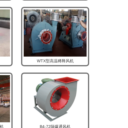
WTX型高温稀释风机
风机
B4-72隔爆通风机