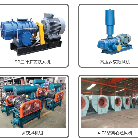
SR三叶罗茨鼓风机
高压罗茨鼓风机
罗茨风机组
4-72型离心通风机