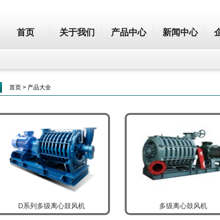
首页
关于我们
产品中心
新闻中心
首页
>
产品大全
D系列多级离心鼓风机
多级离心鼓风机